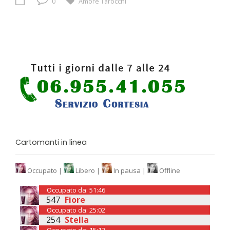
0
Amore
Tarocchi
Cartomanti in linea
Occupato |
Libero |
In pausa |
Offline